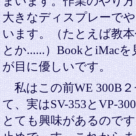
まいます。作業のやり方
大きなディスプレーでや
います。（たとえば教本作
とか......）Bookとi
が目に優しいです。
私はこの前WE 300B２
て、実はSV-353とVP-3
とても興味があるのです