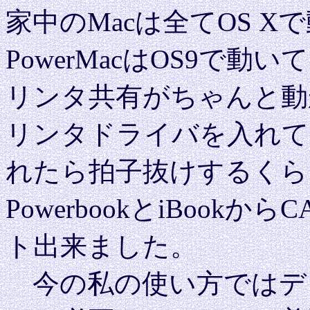
家中のMacは全てOS 
PowerMacはOS9で
リンタ共有がちゃんと動
リンタドライバを入れて
れたら拍子抜けするくらい
PowerbookとiBookから
ト出来ました。
今の私の使い方ではデュア