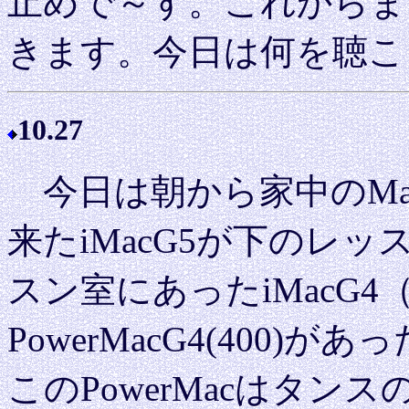
止めで～す。これからまた
きます。今日は何を聴こ
10.27
今日は朝から家中のMa
来たiMacG5が下のレ
スン室にあったiMacG4（
PowerMacG4(400
このPowerMacはタ