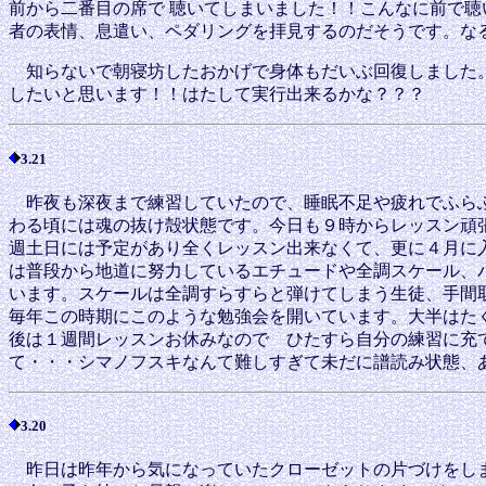
前から二番目の席で 聴いてしまいました！！こんなに前で聴
者の表情、息遣い、ペダリングを拝見するのだそうです。
知らないで朝寝坊したおかげで身体もだいぶ回復しました。
したいと思います！！はたして実行出来るかな？？？
3.21
昨夜も深夜まで練習していたので、睡眠不足や疲れでふらふ
わる頃には魂の抜け殻状態です。今日も９時からレッスン頑
週土日には予定があり全くレッスン出来なくて、更に４月に
は普段から地道に努力しているエチュードや全調スケール、
います。スケールは全調すらすらと弾けてしまう生徒、手間
毎年この時期にこのような勉強会を開いています。大半はた
後は１週間レッスンお休みなので ひたすら自分の練習に充
て・・・シマノフスキなんて難しすぎて未だに譜読み状態、あ
3.20
昨日は昨年から気になっていたクローゼットの片づけをしま