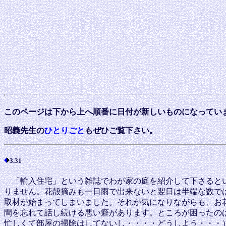
このページは下から上へ順番に日付が新しいものになってい
昭義先生の
ひとりごと
もぜひご覧下さい。
3.31
「輸入住宅」という雑誌でわが家の庭を紹介して下さるとい
りません。花殻摘みも一日雨で出来ないと翌日は半端な数で
取材が始まってしまいました。それが気になりながらも、お花
間を忘れて話し続ける悪い癖があります。ところが困ったの
忙しくて部屋の掃除はしてないし・・・・どうしよう・・・