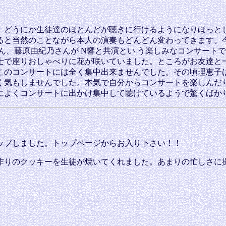
どうにか生徒達のほとんどが聴きに行けるようになりほっと
ると当然のことながら本人の演奏もどんどん変わってきます。今
ん、藤原由紀乃さんが N響と共演とい う楽しみなコンサートで
士で座りおしゃべりに花が咲いていました。ところがお友達と
このコンサートには全く集中出来ませんでした。その頃理恵子
く気もしませんでした。本気で自分からコンサートを楽しんだ
によくコンサートに出かけ集中して聴けているようで驚くばかり
ップしました。トップページからお入り下さい！！
りのクッキーを生徒が焼いてくれました。あまりの忙しさに