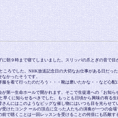
に朝９時まで寝てしまいました。スリッパの爪とぎの音で目が
ところでした。NHK放送記念日の大切なお仕事がある日だった
せなかったそうです。
洋服を着て行ったのだろう・・・靴は磨いたかな・・など心配
が第一生命ホールで開かれます。そこで生徒達への「お知ら
っと早くに知らせるべきでした。もっとも日頃から興味の有る生
皆さんにはこのようなビッグな催し物にはいつも目を光らせて
が受けたコンク ールの頂点に立った人たちの演奏が一つの会場
の前で聴くことは一回レッスンを受けることの何倍にも匹敵す