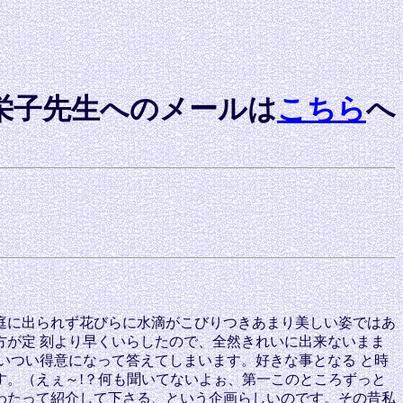
子先生へのメールは
こちら
へ
庭に出られず花びらに水滴がこびりつきあまり美しい姿ではあ
が定 刻より早くいらしたので、全然きれいに出来ないまま
いつい得意になって答えてしまいます。好きな事となる と時
す。（えぇ～!？何も聞いてないよぉ、第一このところずっと
わたって紹介して下さる、という企画らしいのです。その昔私