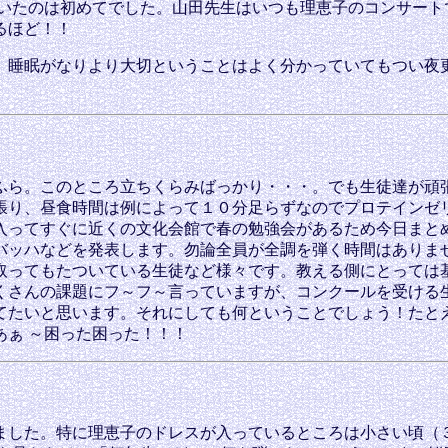
いたのは初めてでした。山田先生はいつも理恵子のコンサート
なるほど！！
睡眠がなりより大切ということはよく分かっていてもつい夜
ら。このところ立ちくらみばっかり・・・。でも生徒達が頑
張り、昼食時間は例によって１０分足らずなのでプロテインゼリ
入ってすぐに近くの文化会館で春の勉強会があるため今日まと
バッハなどを発表します。勿論全員が全調を弾く時間はありま
取ってもたついている生徒など様々です。教える側にとっては
くさんの課題にフ～フ～言っていますが、コンクールを受ける
てたいと思います。それにしても何ということでしょう！たと
ぁ ～困った困った！！！
した。特に理恵子のドレスが入っているところは小さい頃（