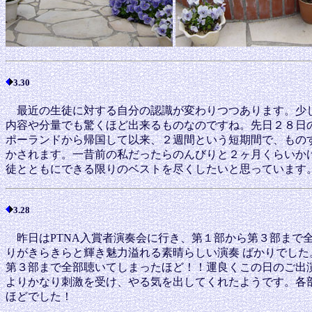
3.30
最近の生徒に対する自分の認識が変わりつつあります。少し
内容や分量でも驚くほど出来るものなのですね。先日２８日
ポーランドから帰国して以来、２週間という短期間で、もの
かされます。一昔前の私だったらのんびりと２ヶ月くらいか
徒とともにできる限りのベストを尽くしたいと思っています
3.28
昨日はPTNA入賞者演奏会に行き、第１部から第３部まで
りがきらきらと輝き魅力溢れる素晴らしい演奏 ばかりでし
第３部まで全部聴いてしまったほど！！運良くこの日のご出
よりかなり刺激を受け、やる気を出してくれたようです。各
ほどでした！