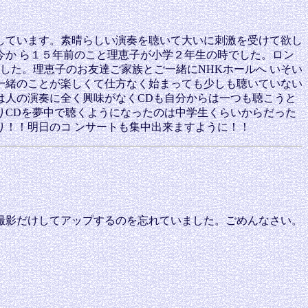
しています。素晴らしい演奏を聴いて大いに刺激を受けて欲し
か ら１５年前のこと理恵子が小学２年生の時でした。ロン
した。理恵子のお友達ご家族とご一緒にNHKホールへ いそい
一緒のことが楽しくて仕方なく始まっても少しも聴いていない
は人の演奏に全く興味がなくCDも自分からは一つも聴こうと
りCDを夢中で聴くようになったのは中学生くらいからだった
！！明日のコ ンサートも集中出来ますように！！
撮影だけしてアップするのを忘れていました。ごめんなさい。