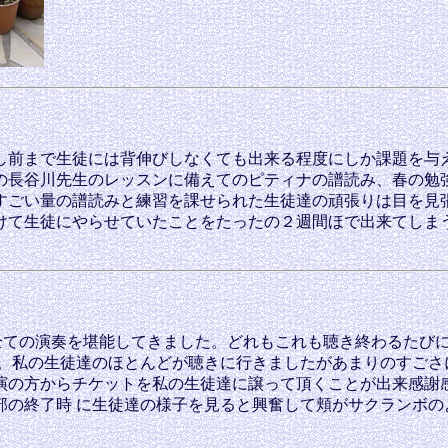
前まで生徒には背伸びしなくても出来る程度にしか課題を与
の長谷川先生のレッスンに備えてのピティナの譜読み、春の勉
すごい量の譜読みと練習を課せられた生徒達の頑張りは目を見
けて生徒にやらせていたことをたったの２週間ほで出来てしま
。
全ての演奏を堪能してきました。どれもこれも聴き終わるたび
た。私の生徒達のほとんどが聴きに行きましたがあまりのすごさ
演の方からチケットを私の生徒達に譲って頂くことが出来感謝
部の終了時 に生徒達の様子を見ると興奮して頬がサクランボの