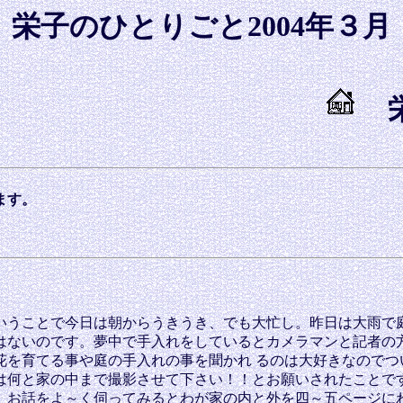
栄子のひとりごと2004年３月
栄
ます。
うことで今日は朝からうきうき、でも大忙し。昨日は大雨で
はないのです。夢中で手入れをしているとカメラマンと記者の方
を育てる事や庭の手入れの事を聞かれ るのは大好きなのでつ
は何と家の中まで撮影させて下さい！！とお願いされたことで
）お話をよ～く伺ってみるとわが家の内と外を四～五ページに