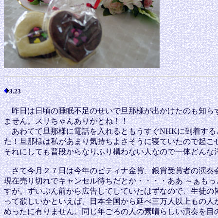
3.23
昨日は日頃の睡眠不足のせいで旦那様が出かけたのも知らず
ません。スリちゃんありがとね！！
あわてて旦那様に電話を入れるともうすぐNHKに到着する
た！旦那様は私があまり気持ちよさそうに寝ていたので起こ
それにしても普段からなりふり構わない人なので一体どんな
さて今月２７日は今年のピティナ金賞、銀賞受賞者の演奏会
現在売り切れでキャンセル待ちだとか・・・・ああ ～ぁも
すが。ずいぶん前から広告してしていたはずなので、生徒の
って欲しいかといえば、日本全国から延べ三万人以上もの人
めったに有りません。同じ年ごろの人の素晴らしい演奏を目