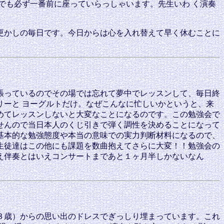
でも必ず一番前に座っていらっしゃいます。先生いわ く演奏
更かしの毎日です。今日からは心を入れ替えて早く休むことに
張っているのでその場では忘れて夢中でレッスンして、毎日終
ーと ヨーグルトだけ。なぜこんなに忙しいかというと、来
めてレッスンしないと大変なことになるのです。この勉強会で
せんので当日本人のくじ引きで弾く調性を決めることになって
基本的な勉強態度や本当の意味での実力判断材料になるので、
生徒達はこの他にも課題を数曲抱えてさらに大変！！勉強会の
え伴奏とはいえコンサートまであと１ヶ月半しかないなん
３歳）からの思い出のドレスでぎっしり埋まっています。これ