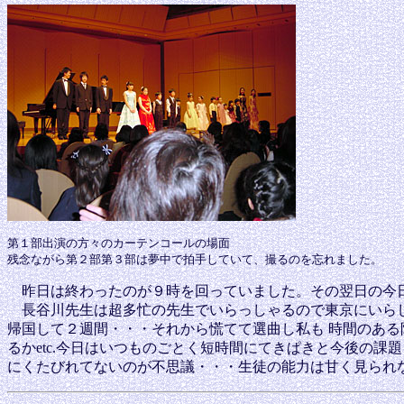
第１部出演の方々のカーテンコールの場面
残念ながら第２部第３部は夢中で拍手していて、撮るのを忘れました。
昨日は終わったのが９時を回っていました。その翌日の今
長谷川先生は超多忙の先生でいらっしゃるので東京にいらし
帰国して２週間・・・それから慌てて選曲し私も 時間のある
るかetc.今日はいつものごとく短時間にてきぱきと今後の
にくたびれてないのが不思議・・・生徒の能力は甘く見られ