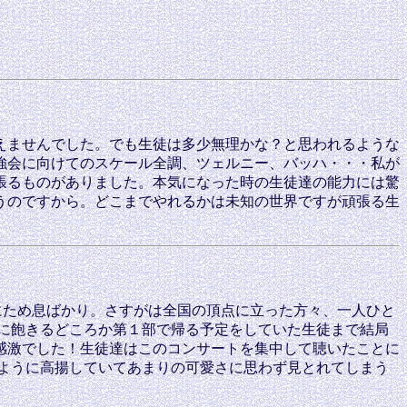
えませんでした。でも生徒は多少無理かな？と思われるような
強会に向けてのスケール全調、ツェルニー、バッハ・・・私が
張るものがありました。本気になった時の生徒達の能力には驚
うのですから。どこまでやれるかは未知の世界ですが頑張る生
にため息ばかり。さすがは全国の頂点に立った方々、一人ひと
に飽きるどころか第１部で帰る予定をしていた生徒まで結局
感激でした！生徒達はこのコンサートを集中して聴いたことに
ように高揚していてあまりの可愛さに思わず見とれてしまう