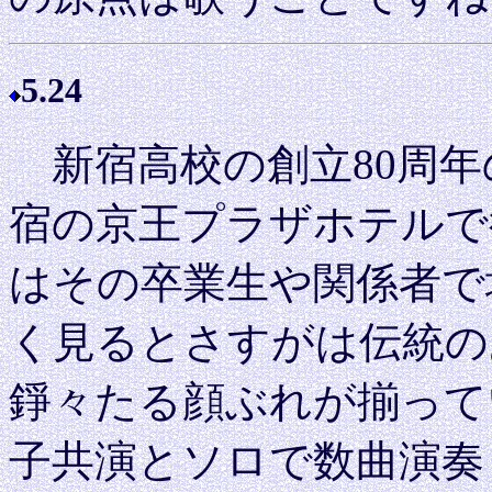
5.24
新宿高校の創立80周年
宿の京王プラザホテルで
はその卒業生や関係者で
く見るとさすがは伝統の
錚々たる顔ぶれが揃って
子共演とソロで数曲演奏