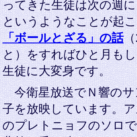
ってきた生徒は次の週に
というようなことが起こ
「ボールとざる」の話
（
と）をすればひと月もし
生徒に大変身です。
今衛星放送でＮ響のサ
子を放映しています。ア
のプレトニョフのソロで