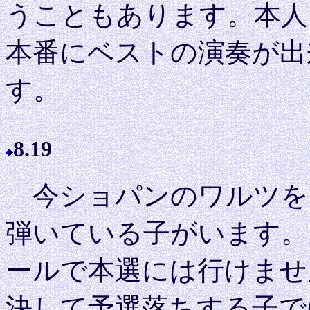
うこともあります。本人
本番にベストの演奏が出
す。
8.19
今ショパンのワルツを
弾いている子がいます。
ールで本選には行けませ
決して予選落ちする子で